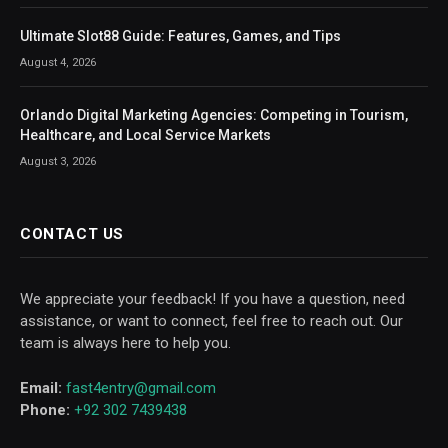
Ultimate Slot88 Guide: Features, Games, and Tips
August 4, 2026
Orlando Digital Marketing Agencies: Competing in Tourism,
Healthcare, and Local Service Markets
August 3, 2026
CONTACT US
We appreciate your feedback! If you have a question, need
assistance, or want to connect, feel free to reach out. Our
team is always here to help you.
Email:
fast4entry@gmail.com
Phone:
+92 302 7439438