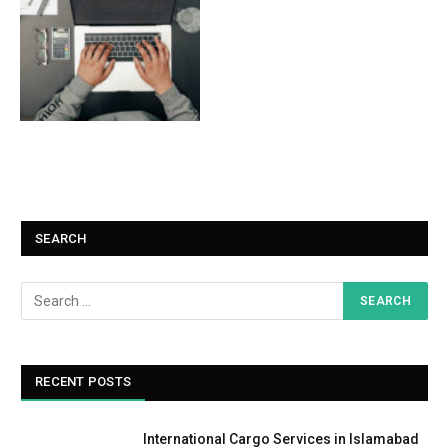
SEARCH
RECENT POSTS
International Cargo Services in Islamabad