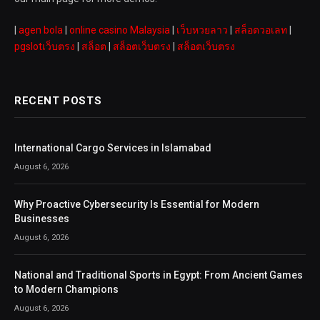
|
agen bola
|
online casino Malaysia
|
เว็บหวยลาว
|
สล็อตวอเลท
|
pgslotเว็บตรง
|
สล็อต
|
สล็อตเว็บตรง
|
สล็อตเว็บตรง
RECENT POSTS
International Cargo Services in Islamabad
August 6, 2026
Why Proactive Cybersecurity Is Essential for Modern
Businesses
August 6, 2026
National and Traditional Sports in Egypt: From Ancient Games
to Modern Champions
August 6, 2026