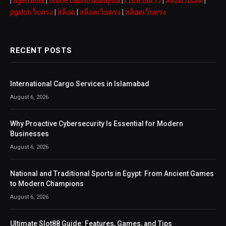
|
agen bola
|
online casino Malaysia
|
เว็บหวยลาว
|
สล็อตวอเลท
|
pgslotเว็บตรง
|
สล็อต
|
สล็อตเว็บตรง
|
สล็อตเว็บตรง
RECENT POSTS
International Cargo Services in Islamabad
August 6, 2026
Why Proactive Cybersecurity Is Essential for Modern
Businesses
August 6, 2026
National and Traditional Sports in Egypt: From Ancient Games
to Modern Champions
August 6, 2026
Ultimate Slot88 Guide: Features, Games, and Tips