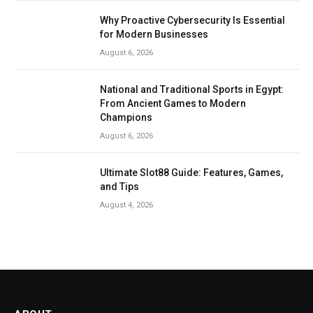
Why Proactive Cybersecurity Is Essential
for Modern Businesses
August 6, 2026
National and Traditional Sports in Egypt:
From Ancient Games to Modern
Champions
August 6, 2026
Ultimate Slot88 Guide: Features, Games,
and Tips
August 4, 2026