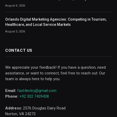
August 4, 2026
Orlando Digital Marketing Agencies: Competing in Tourism,
Healthcare, and Local Service Markets
August 3, 2026
CONTACT US
We appreciate your feedback! If you have a question, need
assistance, or want to connect, feel free to reach out. Our
team is always here to help you.
Email:
fast4entry@gmail.com
Phone:
+92 302 7439438
Address:
2576 Douglas Dairy Road
Norton, VA 24273