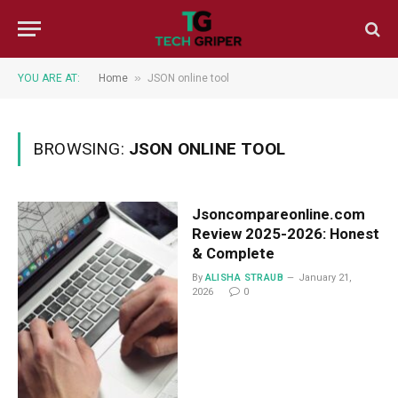
»
YOU ARE AT:
Home
JSON online tool
BROWSING:
JSON ONLINE TOOL
Jsoncompareonline.com
Review 2025-2026: Honest
& Complete
By
ALISHA STRAUB
January 21,
2026
0