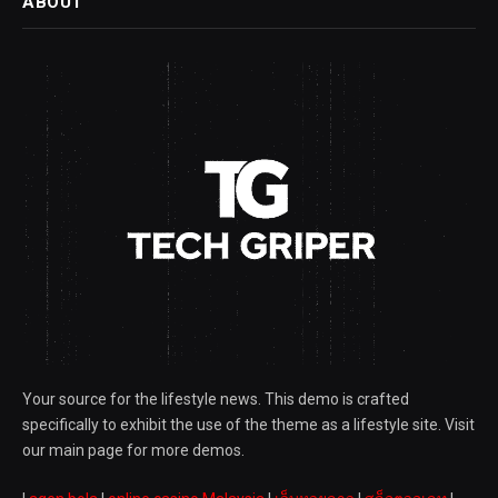
ABOUT
Your source for the lifestyle news. This demo is crafted
specifically to exhibit the use of the theme as a lifestyle site. Visit
our main page for more demos.