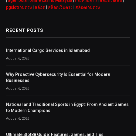
|
agen bola
|
online casino Malaysia
|
เว็บหวยลาว
|
สล็อตวอเลท
|
pgslotเว็บตรง
|
สล็อต
|
สล็อตเว็บตรง
|
สล็อตเว็บตรง
RECENT POSTS
International Cargo Services in Islamabad
August 6, 2026
Why Proactive Cybersecurity Is Essential for Modern
Businesses
August 6, 2026
National and Traditional Sports in Egypt: From Ancient Games
to Modern Champions
August 6, 2026
Ultimate Slot88 Guide: Features, Games, and Tips