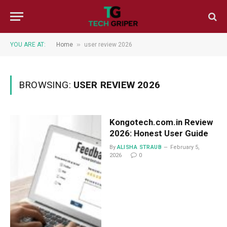
»
YOU ARE AT:
Home
user review 2026
BROWSING:
USER REVIEW 2026
Kongotech.com.in Review
2026: Honest User Guide
By
ALISHA STRAUB
February 5,
2026
0