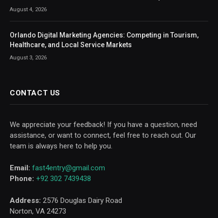
August 4, 2026
Orlando Digital Marketing Agencies: Competing in Tourism,
Healthcare, and Local Service Markets
August 3, 2026
CONTACT US
We appreciate your feedback! If you have a question, need
assistance, or want to connect, feel free to reach out. Our
team is always here to help you.
Email:
fast4entry@gmail.com
Phone:
+92 302 7439438
Address:
2576 Douglas Dairy Road
Norton, VA 24273