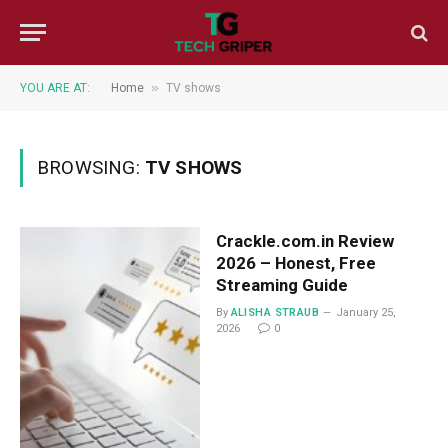
»
YOU ARE AT:
Home
TV shows
BROWSING:
TV SHOWS
Crackle.com.in Review
2026 – Honest, Free
Streaming Guide
By
ALISHA STRAUB
January 25,
2026
0