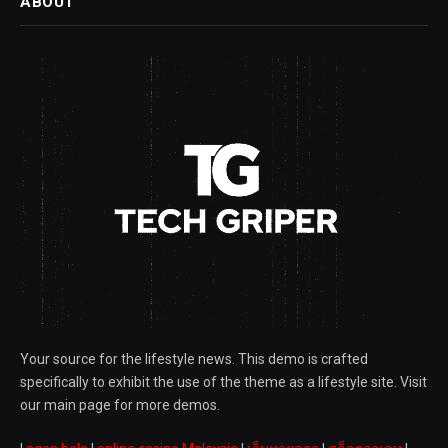
ABOUT
Your source for the lifestyle news. This demo is crafted
specifically to exhibit the use of the theme as a lifestyle site. Visit
our main page for more demos.