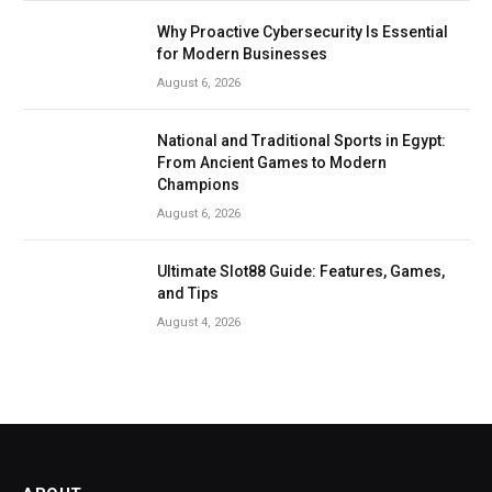
Why Proactive Cybersecurity Is Essential
for Modern Businesses
August 6, 2026
National and Traditional Sports in Egypt:
From Ancient Games to Modern
Champions
August 6, 2026
Ultimate Slot88 Guide: Features, Games,
and Tips
August 4, 2026