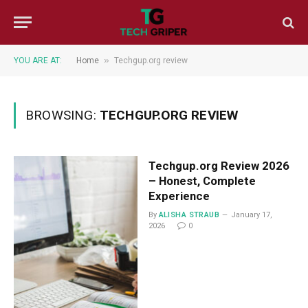
»
YOU ARE AT:
Home
Techgup.org review
BROWSING:
TECHGUP.ORG REVIEW
Techgup.org Review 2026
– Honest, Complete
Experience
By
ALISHA STRAUB
January 17,
2026
0