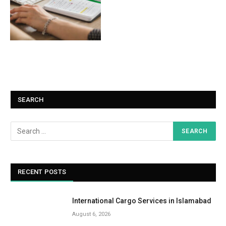
SEARCH
RECENT POSTS
International Cargo Services in Islamabad
August 6, 2026