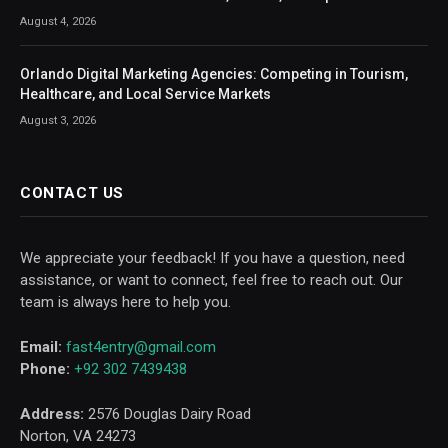
August 4, 2026
Orlando Digital Marketing Agencies: Competing in Tourism,
Healthcare, and Local Service Markets
August 3, 2026
CONTACT US
We appreciate your feedback! If you have a question, need
assistance, or want to connect, feel free to reach out. Our
team is always here to help you.
Email:
fast4entry@gmail.com
Phone:
+92 302 7439438
Address:
2576 Douglas Dairy Road
Norton, VA 24273