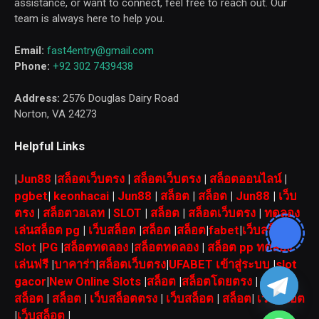
assistance, or want to connect, feel free to reach out. Our
team is always here to help you.
Email:
fast4entry@gmail.com
Phone:
+92 302 7439438
Address:
2576 Douglas Dairy Road
Norton, VA 24273
Helpful Links
|
Jun88
|
สล็อตเว็บตรง
|
สล็อตเว็บตรง
|
สล็อตออนไลน์
|
pgbet
|
keonhacai
|
Jun88
|
สล็อต
|
สล็อต
|
Jun88
|
เว็บ
ตรง
|
สล็อตวอเลท
|
SLOT
|
สล็อต
|
สล็อตเว็บตรง
|
ทดลอง
เล่นสล็อต pg
|
เว็บสล็อต
|
สล็อต
|
สล็อต
|
fabet
|
เว็บสล็อต
|
Slot
|
PG
|
สล็อตทดลอง
|
สล็อตทดลอง
|
สล็อต pp ทดลอง
เล่นฟรี
|
บาคาร่า
|
สล็อตเว็บตรง
|
UFABET เข้าสู่ระบบ
|
slot
gacor
|
New Online Slots
|
สล็อต
|
สล็อตโดยตรง
|
สล็อต
|
สล็อต
|
สล็อต
|
เว็บสล็อตตรง
|
เว็บสล็อต
|
สล็อต
|
เว็บสล็อต
|
เว็บสล็อต
|