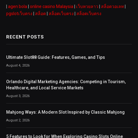
|
agen bola
|
online casino Malaysia
|
เว็บหวยลาว
|
สล็อตวอเลท
|
pgslotเว็บตรง
|
สล็อต
|
สล็อตเว็บตรง
|
สล็อตเว็บตรง
RECENT POSTS
Ultimate Slot88 Guide: Features, Games, and Tips
August 4, 2026
Orlando Digital Marketing Agencies: Competing in Tourism,
Healthcare, and Local Service Markets
August 3, 2026
Mahjong Ways: A Modern Slot Inspired by Classic Mahjong
August 2, 2026
5 Features to Look for When Exploring Casino Slots Online