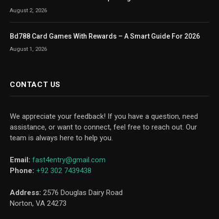
August 2, 2026
Bd788 Card Games With Rewards – A Smart Guide For 2026
August 1, 2026
CONTACT US
We appreciate your feedback! If you have a question, need
assistance, or want to connect, feel free to reach out. Our
team is always here to help you.
Email:
fast4entry@gmail.com
Phone:
+92 302 7439438
Address:
2576 Douglas Dairy Road
Norton, VA 24273