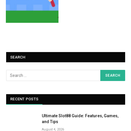
SEARCH
RECENT POSTS
Ultimate Slot88 Guide: Features, Games,
and Tips
August 4, 2026