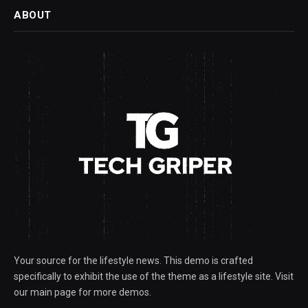
ABOUT
Your source for the lifestyle news. This demo is crafted
specifically to exhibit the use of the theme as a lifestyle site. Visit
our main page for more demos.