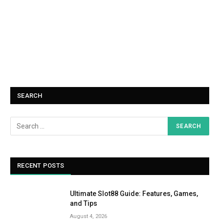
SEARCH
RECENT POSTS
Ultimate Slot88 Guide: Features, Games,
and Tips
August 4, 2026