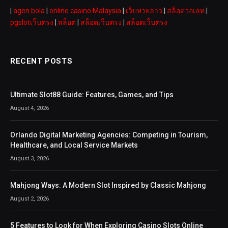
|
agen bola
|
online casino Malaysia
|
เว็บหวยลาว
|
สล็อตวอเลท
|
pgslotเว็บตรง
|
สล็อต
|
สล็อตเว็บตรง
|
สล็อตเว็บตรง
RECENT POSTS
Ultimate Slot88 Guide: Features, Games, and Tips
August 4, 2026
Orlando Digital Marketing Agencies: Competing in Tourism,
Healthcare, and Local Service Markets
August 3, 2026
Mahjong Ways: A Modern Slot Inspired by Classic Mahjong
August 2, 2026
5 Features to Look for When Exploring Casino Slots Online