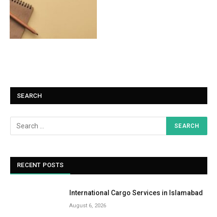
SEARCH
RECENT POSTS
International Cargo Services in Islamabad
August 6, 2026