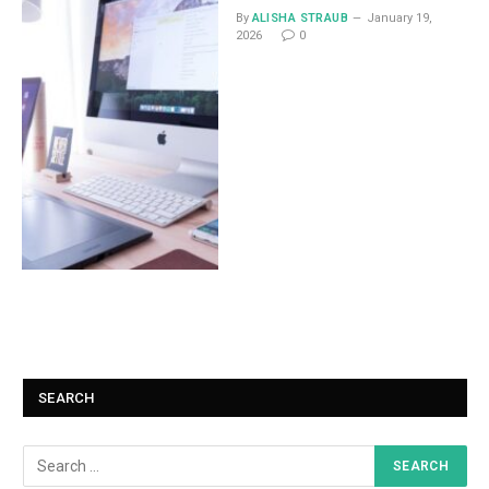
By
ALISHA STRAUB
January 19,
2026
0
SEARCH