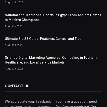
August 6, 2026
National and Traditional Sports in Egypt: From Ancient Games
to Modern Champions
August 6, 2026
Ultimate Slot88 Guide: Features, Games, and Tips
August 4, 2026
Orlando Digital Marketing Agencies: Competing in Tourism,
Healthcare, and Local Service Markets
August 3, 2026
CONTACT US
We appreciate your feedback! If you have a question, need
assistance, or want to connect, feel free to reach out. Our