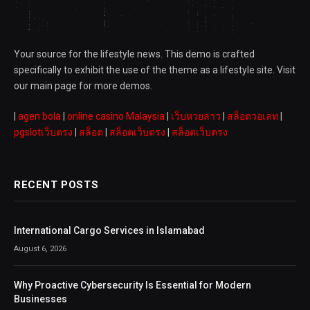
Your source for the lifestyle news. This demo is crafted
specifically to exhibit the use of the theme as a lifestyle site. Visit
our main page for more demos.
|
agen bola
|
online casino Malaysia
|
เว็บหวยลาว
|
สล็อตวอเลท
|
pgslotเว็บตรง
|
สล็อต
|
สล็อตเว็บตรง
|
สล็อตเว็บตรง
RECENT POSTS
International Cargo Services in Islamabad
August 6, 2026
Why Proactive Cybersecurity Is Essential for Modern
Businesses