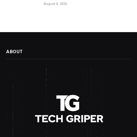
August 4, 2026
ABOUT