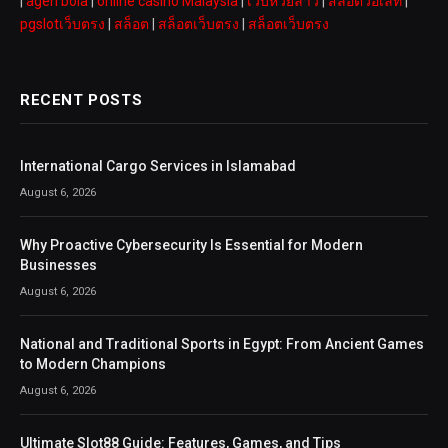
|
agen bola
|
online casino Malaysia
|
เว็บหวยลาว
|
สล็อตวอเลท
|
pgslotเว็บตรง
|
สล็อต
|
สล็อตเว็บตรง
|
สล็อตเว็บตรง
RECENT POSTS
International Cargo Services in Islamabad
August 6, 2026
Why Proactive Cybersecurity Is Essential for Modern
Businesses
August 6, 2026
National and Traditional Sports in Egypt: From Ancient Games
to Modern Champions
August 6, 2026
Ultimate Slot88 Guide: Features, Games, and Tips