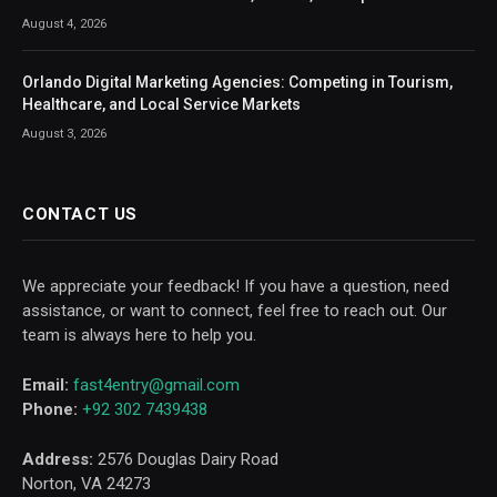
August 4, 2026
Orlando Digital Marketing Agencies: Competing in Tourism,
Healthcare, and Local Service Markets
August 3, 2026
CONTACT US
We appreciate your feedback! If you have a question, need
assistance, or want to connect, feel free to reach out. Our
team is always here to help you.
Email:
fast4entry@gmail.com
Phone:
+92 302 7439438
Address:
2576 Douglas Dairy Road
Norton, VA 24273