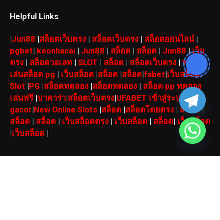
Helpful Links
|
Jun88
|
สล็อตเว็บตรง
|
สล็อตเว็บตรง
|
สล็อตออนไลน์
|
pgbet
|
keonhacai
|
Jun88
|
สล็อต
|
สล็อต
|
Jun88
|
เว็บ
ตรง
|
สล็อตวอเลท
|
SLOT
|
สล็อต
|
สล็อตเว็บตรง
|
ทดลอง
เล่นสล็อต pg
|
เว็บสล็อต
|
สล็อต
|
สล็อต
|
fabet
|
เว็บสล็อต
|
Slot
|
PG
|
สล็อตทดลอง
|
สล็อตทดลอง
|
สล็อต pp ทดลอง
เล่นฟรี
|
บาคาร่า
|
สล็อตเว็บตรง
|
UFABET เข้าสู่ระบบ
|
slot
gacor
|
New Online Slots
|
สล็อต
|
สล็อตโดยตรง
|
สล็อต
|
สล็อต
|
สล็อต
|
เว็บสล็อตตรง
|
เว็บสล็อต
|
สล็อต
|
เว็บสล็อต
|
เว็บสล็อต
|
Copyright © 2026. Designed by
techgriper.com
.
About Us
Contact Us
Disclaimer
Privacy Policy