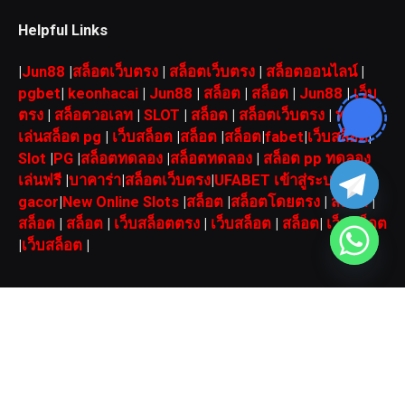
Helpful Links
|
Jun88
|
สล็อตเว็บตรง
|
สล็อตเว็บตรง
|
สล็อตออนไลน์
|
pgbet
|
keonhacai
|
Jun88
|
สล็อต
|
สล็อต
|
Jun88
|
เว็บ
ตรง
|
สล็อตวอเลท
|
SLOT
|
สล็อต
|
สล็อตเว็บตรง
|
ทดลอง
เล่นสล็อต pg
|
เว็บสล็อต
|
สล็อต
|
สล็อต
|
fabet
|
เว็บสล็อต
|
Slot
|
PG
|
สล็อตทดลอง
|
สล็อตทดลอง
|
สล็อต pp ทดลอง
เล่นฟรี
|
บาคาร่า
|
สล็อตเว็บตรง
|
UFABET เข้าสู่ระบบ
|
slot
gacor
|
New Online Slots
|
สล็อต
|
สล็อตโดยตรง
|
สล็อต
|
สล็อต
|
สล็อต
|
เว็บสล็อตตรง
|
เว็บสล็อต
|
สล็อต
|
เว็บสล็อต
|
เว็บสล็อต
|
Copyright © 2026. Designed by
techgriper.com
.
About Us
Contact Us
Disclaimer
Privacy Policy