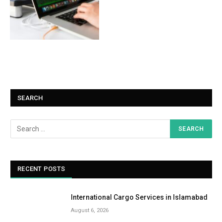
SEARCH
RECENT POSTS
International Cargo Services in Islamabad
August 6, 2026