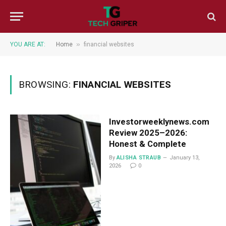
»
YOU ARE AT:
Home
financial websites
BROWSING:
FINANCIAL WEBSITES
Investorweeklynews.com
Review 2025–2026:
Honest & Complete
By
ALISHA STRAUB
January 13,
2026
0