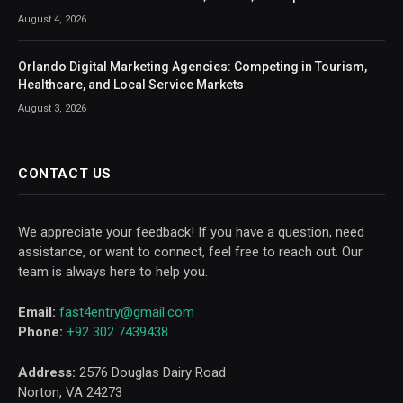
August 4, 2026
Orlando Digital Marketing Agencies: Competing in Tourism,
Healthcare, and Local Service Markets
August 3, 2026
CONTACT US
We appreciate your feedback! If you have a question, need
assistance, or want to connect, feel free to reach out. Our
team is always here to help you.
Email:
fast4entry@gmail.com
Phone:
+92 302 7439438
Address:
2576 Douglas Dairy Road
Norton, VA 24273