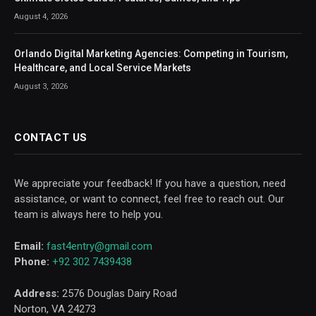
August 4, 2026
Orlando Digital Marketing Agencies: Competing in Tourism,
Healthcare, and Local Service Markets
August 3, 2026
CONTACT US
We appreciate your feedback! If you have a question, need
assistance, or want to connect, feel free to reach out. Our
team is always here to help you.
Email:
fast4entry@gmail.com
Phone:
+92 302 7439438
Address:
2576 Douglas Dairy Road
Norton, VA 24273