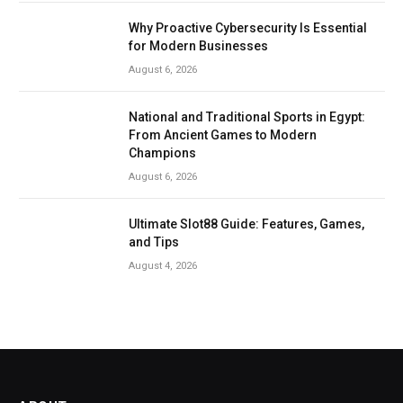
Why Proactive Cybersecurity Is Essential
for Modern Businesses
August 6, 2026
National and Traditional Sports in Egypt:
From Ancient Games to Modern
Champions
August 6, 2026
Ultimate Slot88 Guide: Features, Games,
and Tips
August 4, 2026