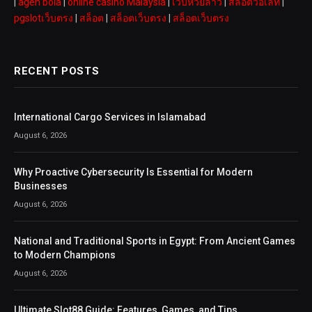
|
agen bola
|
online casino Malaysia
|
เว็บหวยลาว
|
สล็อตวอเลท
|
pgslotเว็บตรง
|
สล็อต
|
สล็อตเว็บตรง
|
สล็อตเว็บตรง
RECENT POSTS
International Cargo Services in Islamabad
August 6, 2026
Why Proactive Cybersecurity Is Essential for Modern
Businesses
August 6, 2026
National and Traditional Sports in Egypt: From Ancient Games
to Modern Champions
August 6, 2026
Ultimate Slot88 Guide: Features, Games, and Tips