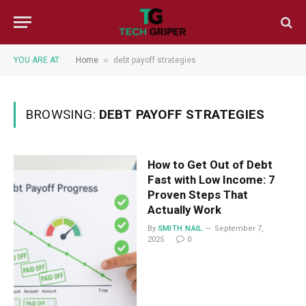
»
YOU ARE AT:
Home
debt payoff strategies
BROWSING:
DEBT PAYOFF STRATEGIES
How to Get Out of Debt
Fast with Low Income: 7
Proven Steps That
Actually Work
By
SMITH NAIL
September 7,
2025
0