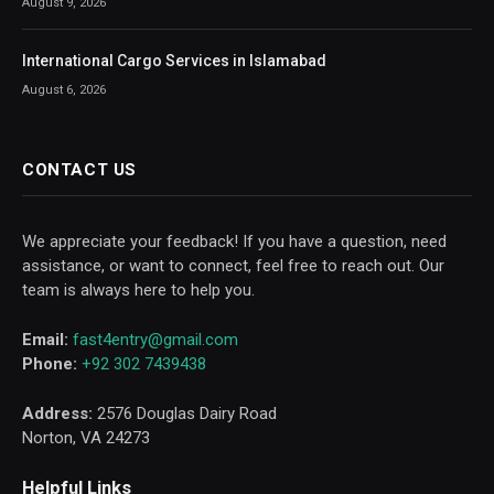
August 9, 2026
International Cargo Services in Islamabad
August 6, 2026
CONTACT US
We appreciate your feedback! If you have a question, need
assistance, or want to connect, feel free to reach out. Our
team is always here to help you.
Email:
fast4entry@gmail.com
Phone:
+92 302 7439438
Address:
2576 Douglas Dairy Road
Norton, VA 24273
Helpful Links