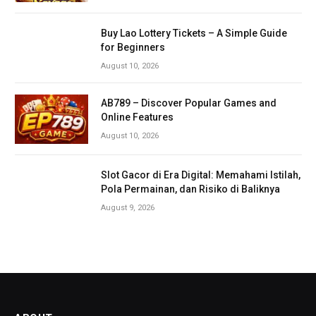
Buy Lao Lottery Tickets – A Simple Guide
for Beginners
August 10, 2026
AB789 – Discover Popular Games and
Online Features
August 10, 2026
Slot Gacor di Era Digital: Memahami Istilah,
Pola Permainan, dan Risiko di Baliknya
August 9, 2026