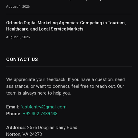
August 4, 2026
Orlando Digital Marketing Agencies: Competing in Tourism,
Healthcare, and Local Service Markets
August 3, 2026
CONTACT US
We appreciate your feedback! If you have a question, need
assistance, or want to connect, feel free to reach out. Our
team is always here to help you.
Email:
fast4entry@gmail.com
Phone:
+92 302 7439438
Address:
2576 Douglas Dairy Road
Norton, VA 24273