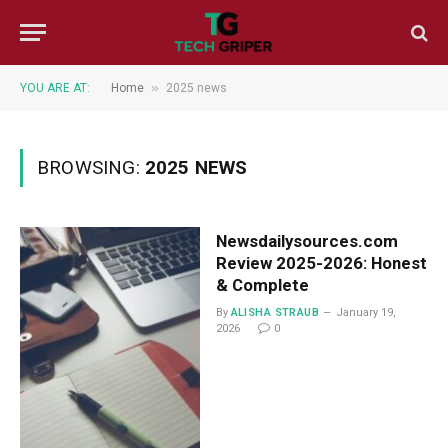
»
YOU ARE AT:
Home
2025 news
BROWSING:
2025 NEWS
Newsdailysources.com
Review 2025-2026: Honest
& Complete
By
ALISHA STRAUB
January 19,
2026
0