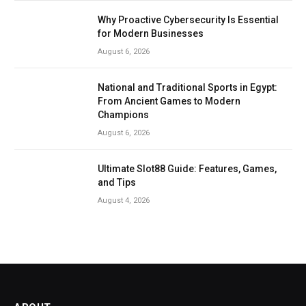
Why Proactive Cybersecurity Is Essential
for Modern Businesses
August 6, 2026
National and Traditional Sports in Egypt:
From Ancient Games to Modern
Champions
August 6, 2026
Ultimate Slot88 Guide: Features, Games,
and Tips
August 4, 2026