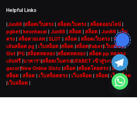
Helpful Links
|
Jun88
|
สล็อตเว็บตรง
|
สล็อตเว็บตรง
|
สล็อตออนไลน์
|
pgbet
|
keonhacai
|
Jun88
|
สล็อต
|
สล็อต
|
Jun88
|
เว็บ
ตรง
|
สล็อตวอเลท
|
SLOT
|
สล็อต
|
สล็อตเว็บตรง
|
ทดลอง
เล่นสล็อต pg
|
เว็บสล็อต
|
สล็อต
|
สล็อต
|
fabet
|
เว็บสล็อต
|
Slot
|
PG
|
สล็อตทดลอง
|
สล็อตทดลอง
|
สล็อต pp ทดลอง
เล่นฟรี
|
บาคาร่า
|
สล็อตเว็บตรง
|
UFABET เข้าสู่ระบบ
|
slot
gacor
|
New Online Slots
|
สล็อต
|
สล็อตโดยตรง
|
สล็อต
|
สล็อต
|
สล็อต
|
เว็บสล็อตตรง
|
เว็บสล็อต
|
สล็อต
|
เว็บสล็อต
|
เว็บสล็อต
|
Copyright © 2026. Designed by
techgriper.com
.
About Us
Contact Us
Disclaimer
Privacy Policy